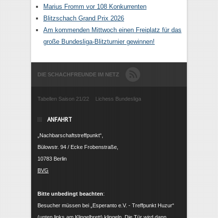
Marius Fromm vor 108 Konkurrenten
Blitzschach Grand Prix 2026
Am kommenden Mittwoch einen Freiplatz für das
große Bundesliga-Blitzturnier gewinnen!
DIE SCHACHFREUNDE IM NETZ
Tabellen Saison 21/22
Lichess Bundesliga
ANFAHRT
„Nachbarschaftstreffpunkt“,
Bülowstr. 94 / Ecke Frobenstraße,
10783 Berlin
BVG
Bitte unbedingt beachten
:
Besucher müssen bei „Esperanto e.V. - Treffpunkt Huzur“
(unten links am Klingelbrett) klingeln. Die Tür wird dann