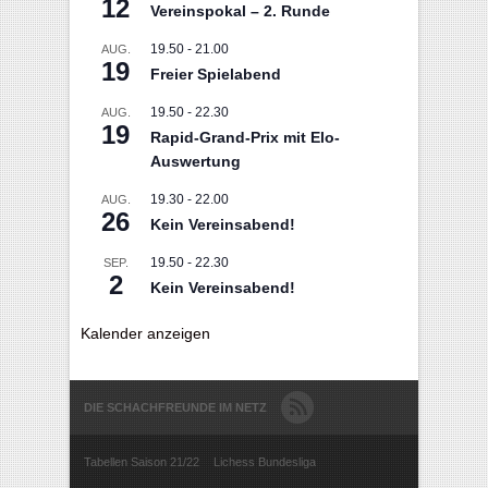
12
Vereinspokal – 2. Runde
19.50
-
21.00
AUG.
19
Freier Spielabend
19.50
-
22.30
AUG.
19
Rapid-Grand-Prix mit Elo-
Auswertung
19.30
-
22.00
AUG.
26
Kein Vereinsabend!
19.50
-
22.30
SEP.
2
Kein Vereinsabend!
Kalender anzeigen
DIE SCHACHFREUNDE IM NETZ
Tabellen Saison 21/22
Lichess Bundesliga