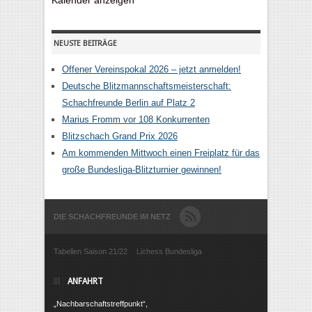
Kalender anzeigen
NEUSTE BEITRÄGE
Offener Vereinspokal 2026 – jetzt anmelden!
Deutsche Blitzmannschaftsmeisterschaft:
Schachfreunde Berlin auf Platz 2
Marius Fromm vor 108 Konkurrenten
Blitzschach Grand Prix 2026
Am kommenden Mittwoch einen Freiplatz für das
große Bundesliga-Blitzturnier gewinnen!
DIE SCHACHFREUNDE IM NETZ
Tabellen Saison 21/22
Lichess Bundesliga
ANFAHRT
„Nachbarschaftstreffpunkt“,