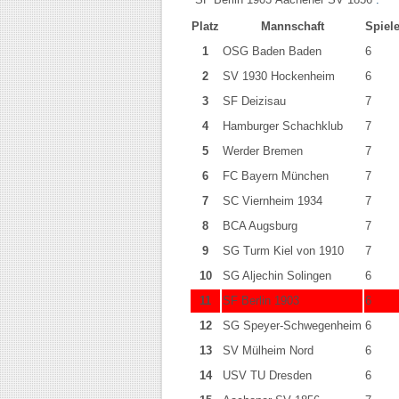
Platz
Mannschaft
Spiel
1
OSG Baden Baden
6
2
SV 1930 Hockenheim
6
3
SF Deizisau
7
4
Hamburger Schachklub
7
5
Werder Bremen
7
6
FC Bayern München
7
7
SC Viernheim 1934
7
8
BCA Augsburg
7
9
SG Turm Kiel von 1910
7
10
SG Aljechin Solingen
6
11
SF Berlin 1903
6
12
SG Speyer-Schwegenheim
6
13
SV Mülheim Nord
6
14
USV TU Dresden
6