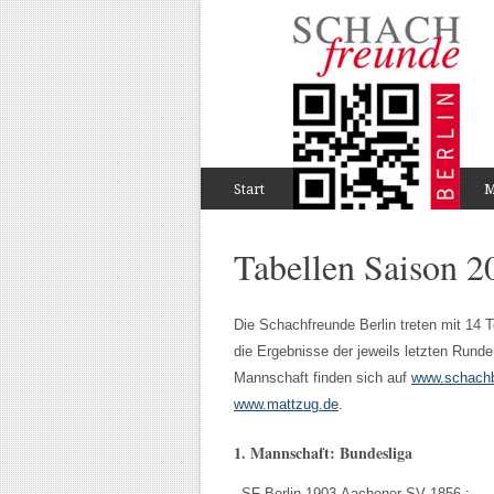
Start
M
Tabellen Saison 2
Die Schachfreunde Berlin treten mit 14 T
die Ergebnisse der jeweils letzten Runde 
Mannschaft finden sich auf
www.schachb
www.mattzug.de
.
1. Mannschaft: Bundesliga
SF Berlin 1903
Aachener SV 1856
: