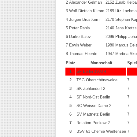
2
Alexander Gelman
2152
Zurab Kelba
3
Wolf-Dietrich Klimm
2189
Utz Lachma
4
Jürgen Brustkern
2170
Stephan Ka
5
Peter Rahls
2140
Jens Kretz
6
Darko Balov
2096
Philipp Joh
7
Erwin Weber
1980
Marcus Del
8
Thomas Heerde
1947
Martina Sko
Platz
Mannschaft
Spie
1
SF Berlin 1903 4
7
2
TSG Oberschöneweide
7
3
SK Zehlendorf 2
7
4
SF Nord-Ost Berlin
7
5
SC Weisse Dame 2
7
6
SV Mattnetz Berlin
7
7
Rotation Pankow 2
7
8
BSV 63 Chemie Weißensee
7