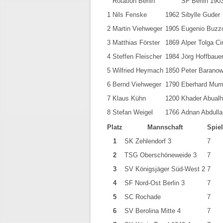
Rotation Berlin
SF Berlin 190
1
Nils Fenske
1962
Sibylle Guder
2
Martin Viehweger
1905
Eugenio Buzz
3
Matthias Förster
1869
Alper Tolga Ci
4
Steffen Fleischer
1984
Jörg Hoffbaue
5
Wilfried Heymach
1850
Peter Barano
6
Bernd Viehweger
1790
Eberhard Mu
7
Klaus Kühn
1200
Khader Abualh
8
Stefan Weigel
1766
Adnan Abdulla
Platz
Mannschaft
Spie
1
SK Zehlendorf 3
7
2
TSG Oberschöneweide 3
7
3
SV Königsjäger Süd-West 2
7
4
SF Nord-Ost Berlin 3
7
5
SC Rochade
7
6
SV Berolina Mitte 4
7