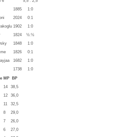
3 6
5,5 : 2,5
1885
1:0
oni
2024
0:1
rakoglu
1902
1:0
r
1824
½:½
wsky
1848
1:0
mme
1826
0:1
ayjaa
1682
1:0
1738
1:0
le
MP
BP
14
38,5
12
36,0
11
32,5
8
29,0
7
26,0
6
27,0