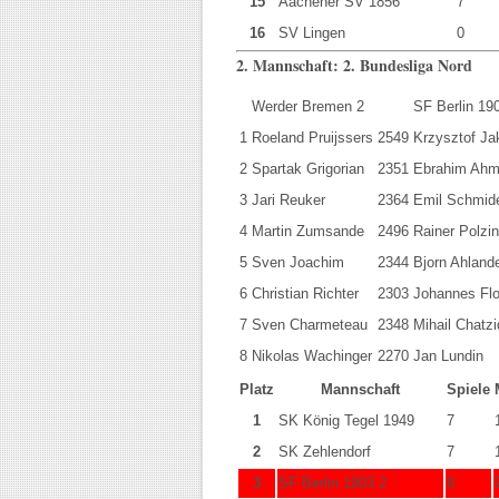
15
Aachener SV 1856
7
16
SV Lingen
0
2. Mannschaft: 2. Bundesliga Nord
Werder Bremen 2
SF Berlin 19
1
Roeland Pruijssers
2549
Krzysztof Ja
2
Spartak Grigorian
2351
Ebrahim Ahm
3
Jari Reuker
2364
Emil Schmid
4
Martin Zumsande
2496
Rainer Polzin
5
Sven Joachim
2344
Bjorn Ahland
6
Christian Richter
2303
Johannes Flo
7
Sven Charmeteau
2348
Mihail Chatzi
8
Nikolas Wachinger
2270
Jan Lundin
Platz
Mannschaft
Spiele
1
SK König Tegel 1949
7
2
SK Zehlendorf
7
3
SF Berlin 1903 2
8