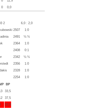
0
11,5
0
0,0
03 2
6,0 : 2,0
kubowski
2507
1:0
adinia
2491
½:½
ek
2364
1:0
2408
0:1
er
2342
½:½
rstedt
2356
1:0
dakis
2328
1:0
2254
1:0
MP
BP
13
33,5
12
37,5
9
33,0