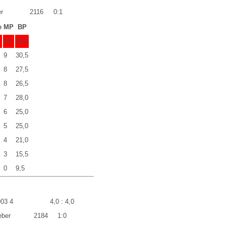
r
2116
0:1
e
MP
BP
10
31,5
9
30,5
8
27,5
8
26,5
7
28,0
6
25,0
5
25,0
4
21,0
3
15,5
0
9,5
903 4
4,0 : 4,0
eber
2184
1:0