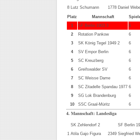
8
Lutz Schumann
1778
Daniel Webe
Platz
Mannschaft
Spiel
1
SF Berlin 1903 3
6
2
Rotation Pankow
6
3
SK König Tegel 1949 2
6
4
SV Empor Berlin
6
5
SC Kreuzberg
6
6
Greifswalder SV
6
7
SC Weisse Dame
6
8
SC Zitadelle Spandau 1977
6
9
SG Lok Brandenburg
6
10
SSC Graal-Müritz
6
4. Mannschaft: Landesliga
SK Zehlendorf 2
SF Berlin 1
1
Atila Gajo Figura
2349
Siegfried W