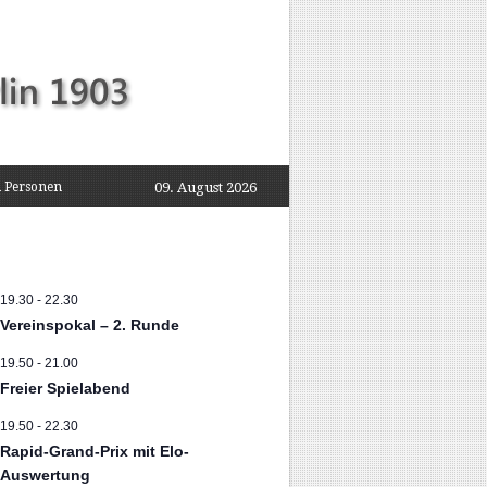
 Personen
09. August 2026
19.30
-
22.30
Vereinspokal – 2. Runde
19.50
-
21.00
Freier Spielabend
19.50
-
22.30
Rapid-Grand-Prix mit Elo-
Auswertung