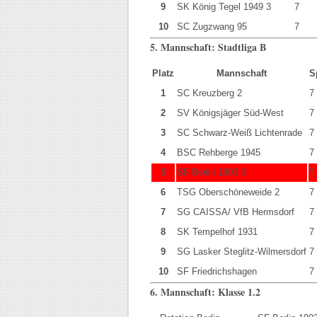
9
SK König Tegel 1949 3
7
10
SC Zugzwang 95
7
5. Mannschaft: Stadtliga B
Platz
Mannschaft
S
1
SC Kreuzberg 2
7
2
SV Königsjäger Süd-West
7
3
SC Schwarz-Weiß Lichtenrade
7
4
BSC Rehberge 1945
7
5
SF Berlin 1903 5
7
6
TSG Oberschöneweide 2
7
7
SG CAISSA/ VfB Hermsdorf
7
8
SK Tempelhof 1931
7
9
SG Lasker Steglitz-Wilmersdorf
7
10
SF Friedrichshagen
7
6. Mannschaft: Klasse 1.2