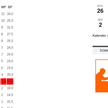
AUG.
e
MP
BP
26
12
34,0
SEP.
10
25,0
2
9
31,0
8
27,5
Kalender 
8
25,5
7
24,0
SCHA
7
24,0
5
24,0
5
23,5
4
20,0
4
18,0
2
18,0
2
14,5
1
15,5