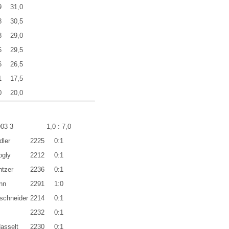
9
31,0
8
30,5
8
29,0
6
29,5
6
26,5
1
17,5
0
20,0
903 3
1,0 : 7,0
dler
2225
0:1
ogly
2212
0:1
ntzer
2236
0:1
nn
2291
1:0
tschneider
2214
0:1
2232
0:1
asselt
2230
0:1