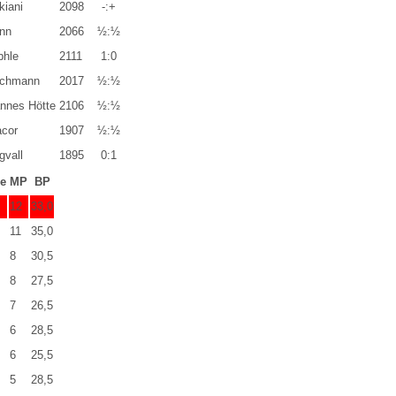
kiani
2098
-:+
nn
2066
½:½
phle
2111
1:0
schmann
2017
½:½
annes Hötte
2106
½:½
acor
1907
½:½
gvall
1895
0:1
le
MP
BP
12
33,0
11
35,0
8
30,5
8
27,5
7
26,5
6
28,5
6
25,5
5
28,5