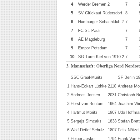
4
Werder Bremen 2
7
5
SV Glückauf Rüdersdorf
8
6
Hamburger Schachklub 2
7
7
FC St. Pauli
7
8
AE Magdeburg
7
9
Empor Potsdam
7
10
SG Turm Kiel von 1910 2
7
3. Mannschaft: Oberliga Nord Nordost
SSC Graal-Müritz
SF Berlin 1
1
Hans-Eckart Lüthke
2110
Andreas Mo
2
Andreas Jansen
2031
Christoph N
3
Horst van Bentum
1964
Joachim Wi
4
Hartmut Moritz
1907
Udo Hoffma
5
Sergejs Simcaks
1838
Stefan Bret
6
Wolf-Detlef Schulz
1807
Felix Nötzel
7
Holger Jeske
1794
Frank Van H