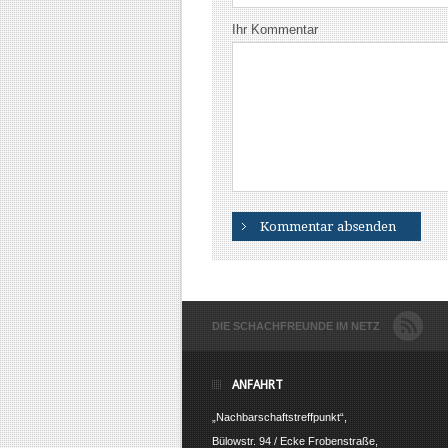
Ihr Kommentar
DIE SCHACHFREUNDE IM NETZ
ANFAHRT
„Nachbarschaftstreffpunkt“,
Bülowstr. 94 / Ecke Frobenstraße,