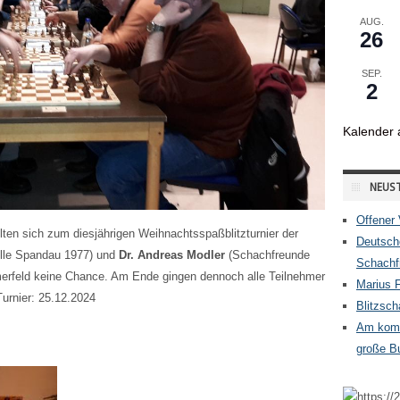
AUG.
26
SEP.
2
Kalender 
NEUST
Offener 
ten sich zum diesjährigen Weihnachtsspaßblitzturnier der
Deutsch
lle Spandau 1977) und
Dr. Andreas Modler
(Schachfreunde
Schachfr
hmerfeld keine Chance. Am Ende gingen dennoch alle Teilnehmer
Marius 
urnier: 25.12.2024
Blitzsc
Am komm
große Bu