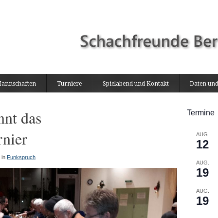
annschaften
Turniere
Spielabend und Kontakt
Daten und
nnt das
Termine
rnier
AUG.
12
in
Funkspruch
AUG.
19
AUG.
19