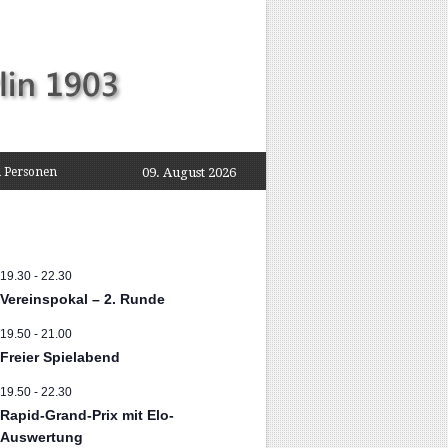
 Personen
09. August 2026
19.30
-
22.30
Vereinspokal – 2. Runde
19.50
-
21.00
Freier Spielabend
19.50
-
22.30
Rapid-Grand-Prix mit Elo-
Auswertung