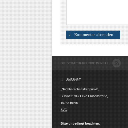
DIE SCHACHFREUNDE IM NETZ
ANFAHRT
„Nachbarschaftstreffpunkt“,
Bülowstr. 94 / Ecke Frobenstraße,
10783 Berlin
BVG
Bitte unbedingt beachten
: