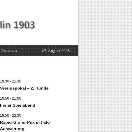
 Personen
07. August 2026
19.30
-
22.30
Vereinspokal – 2. Runde
19.50
-
21.00
Freier Spielabend
19.50
-
22.30
Rapid-Grand-Prix mit Elo-
Auswertung