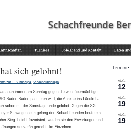
annschaften
Turniere
Spielabend und Kontakt
Daten und
hat sich gelohnt!
Termine
AUG.
chte zur 1. Bundesliga
,
Schachbundesliga
12
as auch immer am Sonntag gegen die wohl übermächtige
AUG.
SG Baden-Baden passieren wird, die Anreise ins Ländle hat
19
ich schon mit der Samstagsrunde gelohnt: Gegen die SG
peyer-Schwegenheim gelang den Schachfreunden heute ein
AUG.
19
oher Sieg. Leicht favorisiert, wurden sie den Erwartungen und
offnungen souverän gerecht. Im Einzelnen: