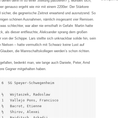
l denen denn in so einer Stellung passieren?‘), wundert sich,
er genauso ergeht wie mir mit einem 2200er: Der Stärkere
und sicher, die gegnerische Zeitnot erwartend und ausnutzend. So
einigen schönen Ausnahmen, nämlich insgesamt vier Remisen.
twas schlechter, war aber nie ernsthaft in Gefahr. Martin hatte
ck, als dieser entfleuchte, Aleksander sprang dem großen
 von der Schippe. Lars stellte sich unknackbar solide hin, sein
Nielsen – hatte vermutlich mit Schwarz keine Lust auf
Glauben, die Mannschaftskollegen werden’s schon richten.
gefallen, bedenkt man, wie lange auch Daniele, Peter, Arnd
kere Gegner mitgehalten haben.
 6  SG Speyer-Schwegenheim

 ½   Wojtaszek, Radoslaw

 1   Vallejo Pons, Francisco

 ½   Bacrot, Etienne

 ½   Shirov, Alexei

 1   Naiditsch, Arkadij
