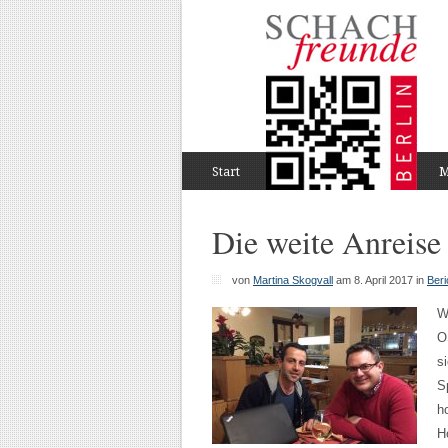
Start
M
Die weite Anreise 
von
Martina Skogvall
am 8. April 2017
in
Beri
W
O
s
S
h
H