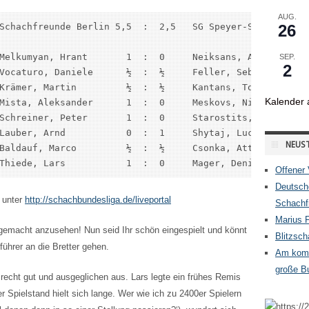
AUG.
Schachfreunde Berlin 5,5  :  2,5   SG Speyer-Schwegenheim
26
Melkumyan, Hrant       1  :  0     Neiksans, Arturs

SEP.
2
Vocaturo, Daniele      ½  :  ½     Feller, Sebastien

Krämer, Martin         ½  :  ½     Kantans, Toms

Kalender 
Mista, Aleksander      1  :  0     Meskovs, Nikita

Schreiner, Peter       1  :  0     Starostits, Ilmars

Lauber, Arnd           0  :  1     Shytaj, Luca

NEUST
Baldauf, Marco         ½  :  ½     Csonka, Attila Istvan

Thiede, Lars           1  :  0     Mager, Denis
Offener 
Deutsch
 unter
http://schachbundesliga.de/liveportal
Schachfr
Marius 
emacht anzusehen! Nun seid Ihr schön eingespielt und könnt
Blitzsc
ührer an die Bretter gehen.
Am komm
große Bu
echt gut und ausgeglichen aus. Lars legte ein frühes Remis
r Spielstand hielt sich lange. Wer wie ich zu 2400er Spielern