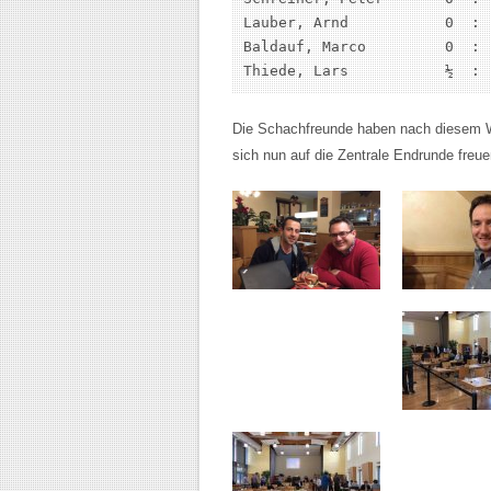
Lauber, Arnd           0  : 
Baldauf, Marco         0  : 
Thiede, Lars           ½  : 
Die Schachfreunde haben nach diesem W
sich nun auf die Zentrale Endrunde freue