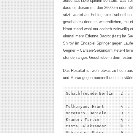
aufschaut (‚Die spielen so stark, was sol
dass es diesen mit den 2600ern oder höh
sitzt, wartet auf Fehler, spielt schnell 
geschah es denn im wesentlichen, mit 
Hrant stand wohl nur optisch zeitweilig e
einmal mehr Etienne Bacrot (fast) im Sa
Shirov im Endspiel Springer gegen Läufer
Gegner – Carlsen-Sekundant Peter-Heine 
stundenlanges Geschiebe in dem festen 
Das Resultat ist wohl etwas zu hoch aus
und Marco gegen nominell deutlich stär
Schachfreunde Berlin   2  : 
Melkumyan, Hrant       ½  : 
Vocaturo, Daniele      0  : 
Krämer, Martin         ½  : 
Mista, Aleksander      ½  : 
Schreiner, Peter       0  : 