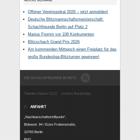
NEUSTE BEITRÄGE
Offener Vereinspokal 2026 – jetzt anmelden!
Deutsche Blitzmannschaftsmeisterschaft:
Schachfreunde Berlin auf Platz 2
Marius Fromm vor 108 Konkurrenten
Blitzschach Grand Prix 2026
Am kommenden Mittwoch einen Freiplatz für das
große Bundesliga-Blitzturnier gewinnen!
DIE SCHACHFREUNDE IM NETZ
Tabellen Saison 21/22
Lichess Bundesliga
ANFAHRT
„Nachbarschaftstreffpunkt“,
Bülowstr. 94 / Ecke Frobenstraße,
10783 Berlin
BVG