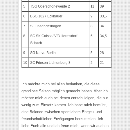
5
TSG Oberschöneweide 2
11
39
6
BSG 1827 Eckbauer
9
33,5
7
SF Friedrichshagen
8
34
8
SG SK Caissa/ VfB Hermsdorf
5
34,5
Schach
9
SG Narva Berlin
5
28
10
SC Friesen Lichtenberg 3
2
21
Ich möchte mich bei allen bedanken, die diese
grandiose Saison möglich gemacht haben. Aber ich
möchte mich auch bei denen entschuldigen, die nur
wenig zum Einsatz kamen. Ich habe mich bemüht,
eine Balance zwischen sportlichem Ehrgeiz und
freundschaftlichen Erwägungen herzustellen. Ich
liebe Euch alle und ich freue mich, wenn wir auch in