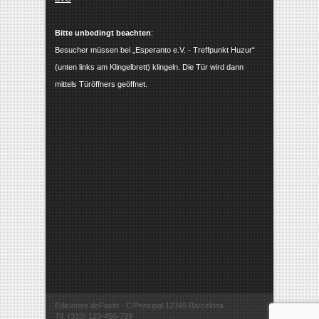
Bitte unbedingt beachten
:
Besucher müssen bei „Esperanto e.V. - Treffpunkt Huzur“
(unten links am Klingelbrett) klingeln. Die Tür wird dann
mittels Türöffners geöffnet.
Ediciones deFacto - C/Principal 12345 Barcelona
Tlf. (333) 123-456-789