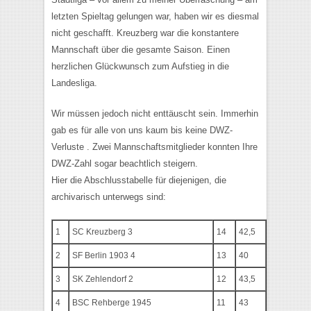
letzten Spieltag gelungen war, haben wir es diesmal
nicht geschafft. Kreuzberg war die konstantere
Mannschaft über die gesamte Saison. Einen
herzlichen Glückwunsch zum Aufstieg in die
Landesliga.
Wir müssen jedoch nicht enttäuscht sein. Immerhin
gab es für alle von uns kaum bis keine DWZ-
Verluste . Zwei Mannschaftsmitglieder konnten Ihre
DWZ-Zahl sogar beachtlich steigern.
Hier die Abschlusstabelle für diejenigen, die
archivarisch unterwegs sind:
1
SC Kreuzberg 3
14
42,5
2
SF Berlin 1903 4
13
40
3
SK Zehlendorf 2
12
43,5
4
BSC Rehberge 1945
11
43