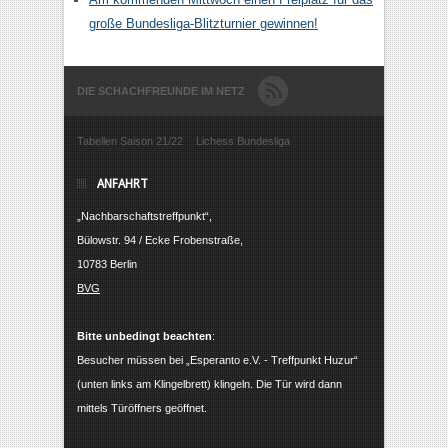
große Bundesliga-Blitzturnier gewinnen!
DIE SCHACHFREUNDE IM NETZ
Tabellen Saison 21/22
Lichess Bundesliga
ANFAHRT
„Nachbarschaftstreffpunkt“,
Bülowstr. 94 / Ecke Frobenstraße,
10783 Berlin
BVG
Bitte unbedingt beachten
:
Besucher müssen bei „Esperanto e.V. - Treffpunkt Huzur“
(unten links am Klingelbrett) klingeln. Die Tür wird dann
mittels Türöffners geöffnet.