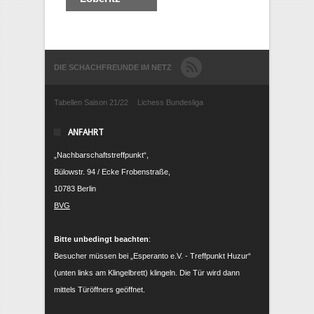
DIE SCHACHFREUNDE IM NETZ
Tabellen Saison 21/22
Lichess Bundesliga
ANFAHRT
„Nachbarschaftstreffpunkt“,
Bülowstr. 94 / Ecke Frobenstraße,
10783 Berlin
BVG
Bitte unbedingt beachten
:
Besucher müssen bei „Esperanto e.V. - Treffpunkt Huzur“
(unten links am Klingelbrett) klingeln. Die Tür wird dann
mittels Türöffners geöffnet.