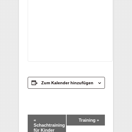
Zum Kalender hinzufügen
Veranstaltung-
«
Training
»
Navigation
Schachtraining
für Kinder