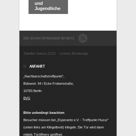
und
Jugendliche
DIE SCHACHFREUNDE IM NETZ
Tabellen Saison 21/22
Lichess Bundesliga
ANFAHRT
„Nachbarschaftstreffpunkt“,
Bülowstr. 94 / Ecke Frobenstraße,
10783 Berlin
BVG
Bitte unbedingt beachten
:
Besucher müssen bei „Esperanto e.V. - Treffpunkt Huzur“
(unten links am Klingelbrett) klingeln. Die Tür wird dann
mittels Türöffners geöffnet.