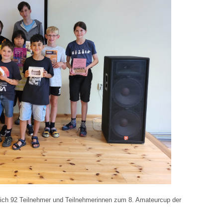
8.
Amateurcu
von
Rainer
Polzin
am
11.
September
2023
ich 92 Teilnehmer und Teilnehmerinnen zum 8. Amateurcup der