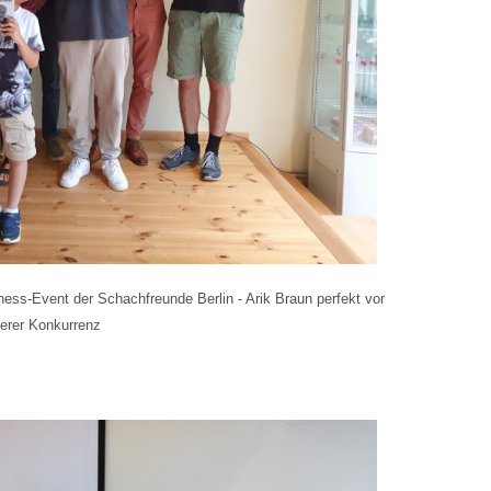
September
2024
hess-Event der Schachfreunde Berlin - Arik Braun perfekt vor
gerer Konkurrenz
Jens
Kutschke
gewinnt