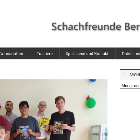
annschaften
Turniere
Spielabend und Kontakt
Daten und
ARCH
Gut
Archiv
besuchte
Sommerturn
von
Rainer
Polzin
am
8.