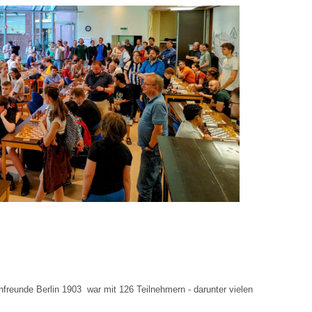
Marco
Baldauf
und
Michael
Klenburg
gewinnen
22.
Offenes
Schnellturn
von
Rainer
Polzin
am
15.
Juli
2023
hfreunde Berlin 1903 war mit 126 Teilnehmern - darunter vielen