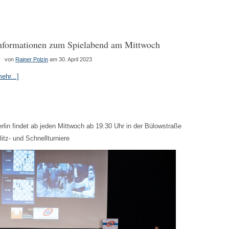
nformationen zum Spielabend am Mittwoch
von
Rainer Polzin
am 30. April 2023
ehr...]
in findet ab jeden Mittwoch ab 19:30 Uhr in der Bülowstraße
itz- und Schnellturniere
Die
Bundesliga
zu
Gast
im
Willy-
Brandt-