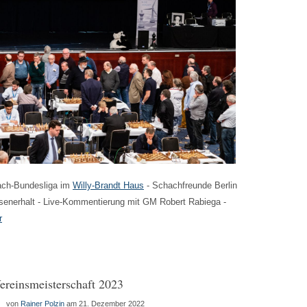
Haus
von
Rainer
Polzin
am
22.
März
2023
hach-Bundesliga im
Willy-Brandt Haus
- Schachfreunde Berlin
enerhalt - Live-Kommentierung mit GM Robert Rabiega -
r
ereinsmeisterschaft 2023
von
Rainer Polzin
am 21. Dezember 2022