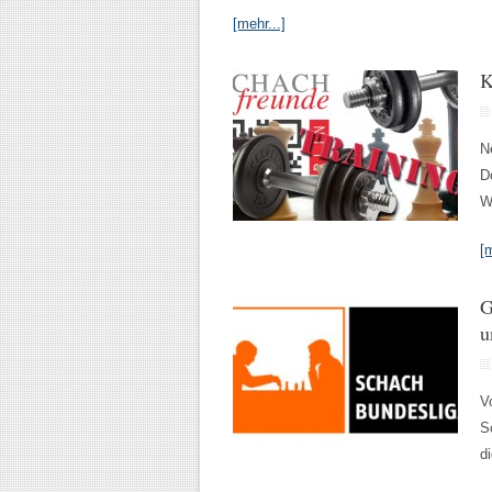
[mehr...]
K
N
D
W
[m
G
u
V
S
d