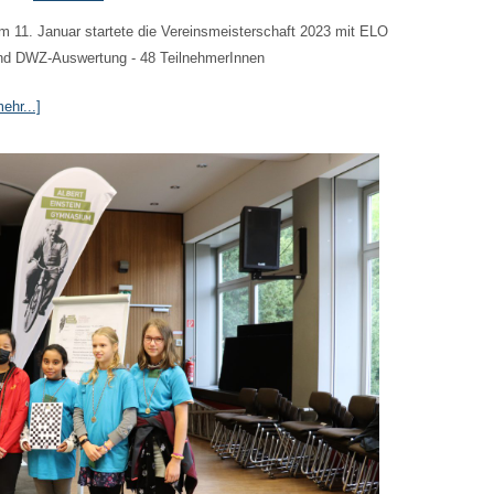
m 11. Januar startete die Vereinsmeisterschaft 2023 mit ELO
nd DWZ-Auswertung - 48 TeilnehmerInnen
ehr...]
Heinrich-
Hertz-
Gymnasiu
gewinnt
Schulschac
von
Rainer
Polzin
am
16.
Oktober
2022