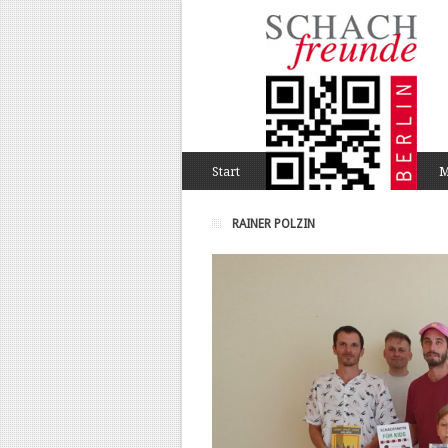
Start
M
RAINER POLZIN