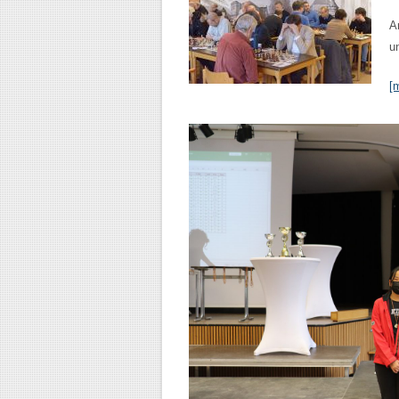
A
u
[m