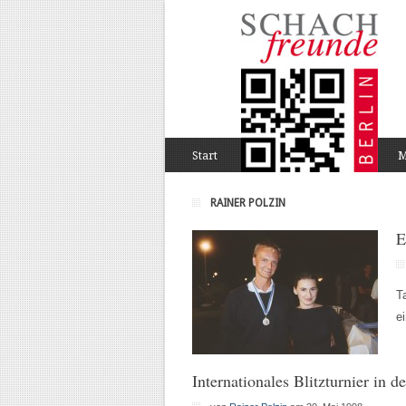
Start
M
RAINER POLZIN
E
T
e
Internationales Blitzturnier in 