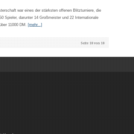
sterschaft war eines der stärksten offenen Blitzturniere, die
0 Spieler, darunter 14 Großmeister und 22 Internationale
 über 11000 DM.
[mehr...]
Seite 18 von 18