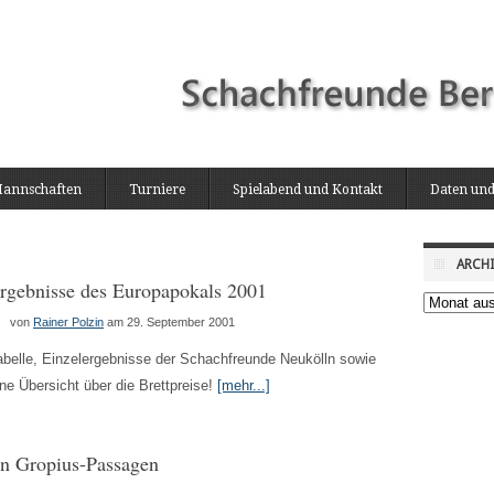
annschaften
Turniere
Spielabend und Kontakt
Daten und
ARCH
rgebnisse des Europapokals 2001
Archiv
von
Rainer Polzin
am 29. September 2001
abelle, Einzelergebnisse der Schachfreunde Neukölln sowie
ine Übersicht über die Brettpreise!
[mehr...]
den Gropius-Passagen