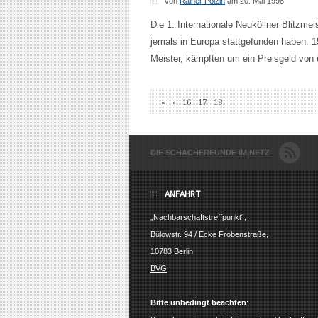
von
Rainer Polzin
am 20. Mai 1998
Die 1. Internationale Neuköllner Blitzmei
jemals in Europa stattgefunden haben: 15
Meister, kämpften um ein Preisgeld von
«
‹
16
17
18
DIE SCHACHFREUNDE IM NETZ
ANFAHRT
„Nachbarschaftstreffpunkt“,
Bülowstr. 94 / Ecke Frobenstraße,
10783 Berlin
BVG
Bitte unbedingt beachten
: