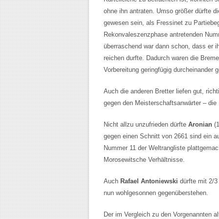
ohne ihn antraten. Umso größer dürfte d
gewesen sein, als Fressinet zu Partiebe
Rekonvaleszenzphase antretenden Nummer
überraschend war dann schon, dass er i
reichen durfte. Dadurch waren die Breme
Vorbereitung geringfügig durcheinander 
Auch die anderen Bretter liefen gut, rich
gegen den Meisterschaftsanwärter – die 
Nicht allzu unzufrieden dürfte
Aronian
(1
gegen einen Schnitt von 2661 sind ein a
Nummer 11 der Weltrangliste plattgemac
Morosewitsche Verhältnisse.
Auch
Rafael Antoniewski
dürfte mit 2/
nun wohlgesonnen gegenüberstehen.
Der im Vergleich zu den Vorgenannten a