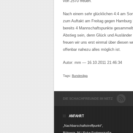
von 2570 freuen.
Nach einem sehr glücklichen 4:4 am So
zum Auftakt am Freitag gegen Hamburg
bereits 4 Mannschaftspunkte gesammelt.
Abstieg sein, denn Glück und Ausländer 
freuen wir uns erst einmal über diesen 
offenbar nahezu alles möglich ist.
Autor: mm — 16.10.2011 21:46:34
Tags:
Bundesliga
DIE SCHACHFREUNDE IM NETZ
ANFAHRT
„Nachbarschaftstreffpunkt“,
Bülowstr. 94 / Ecke Frobenstraße,