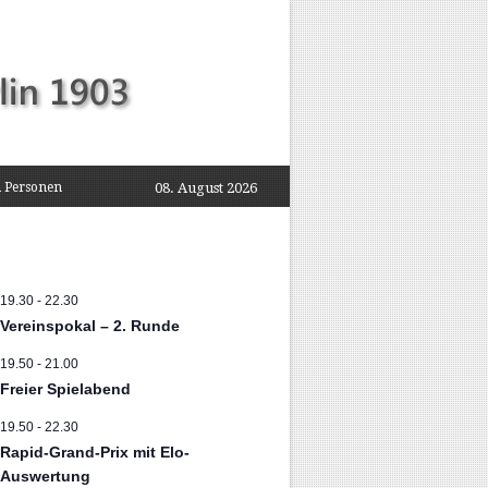
 Personen
08. August 2026
19.30
-
22.30
Vereinspokal – 2. Runde
19.50
-
21.00
Freier Spielabend
19.50
-
22.30
Rapid-Grand-Prix mit Elo-
Auswertung