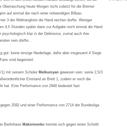
ie Überraschung heute Morgen nicht zuletzt für die Bremer
ginn auf einmal der nach einer notwendigen Bilbao-
 3 der Weltrangliste die Hand reichen durfte. Weniger
hm 4,5 Stunden später dann zur Aufgabe noch einmal die Hand
r psychologisch klar in der Defensive, zumal auch ihre
geraten sein dürfte…
tig gut: keine einzige Niederlage, dafür aber insgesamt 4 Siege
Fans sind begeistert.
/1) mit seinem Schüler
Melkumyan
gewesen sein: seine 2,5/3
ußerordentlicher Einstand an Brett 1, zudem er noch die
ht hat. Eine Performance von 2940 bedeutet fast
3 gegen 2592 und einer Performance von 2714 der Bundesliga
lte Berlinhase
Maksimenko
trennte sich gegen einen Schnitt