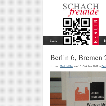
Start
M
Berlin 6, Bremen 
von
Mark Müller
am 16. Oktober 2011
in
Ber