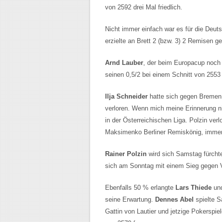
von 2592 drei Mal friedlich.
Nicht immer einfach war es für die Deut
erzielte an Brett 2 (bzw. 3) 2 Remisen g
Arnd Lauber
, der beim Europacup noch 
seinen 0,5/2 bei einem Schnitt von 2553 
Ilja Schneider
hatte sich gegen Bremen 
verloren. Wenn mich meine Erinnerung ni
in der Österreichischen Liga. Polzin ver
Maksimenko Berliner Remiskönig, immer
Rainer Polzin
wird sich Samstag fürchte
sich am Sonntag mit einem Sieg gegen V
Ebenfalls 50 % erlangte
Lars Thiede
und
seine Erwartung.
Dennes Abel
spielte 
Gattin von Lautier und jetzige Pokerspie