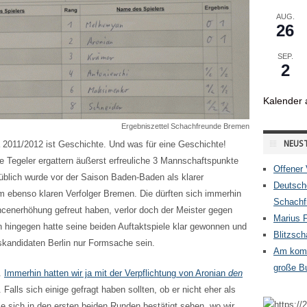
AUG.
26
SEP.
2
Kalender 
Ergebniszettel Schachfreunde Bremen
a 2011/2012 ist Geschichte. Und was für eine Geschichte!
NEUST
ie Tegeler ergattern äußerst erfreuliche 3 Mannschaftspunkte
Offener 
 üblich wurde vor der Saison Baden-Baden als klarer
Deutsch
em ebenso klaren Verfolger Bremen.
Die dürften sich immerhin
Schachfr
cenerhöhung gefreut haben, verlor doch der Meister gegen
Marius 
 hingegen hatte seine beiden Auftaktspiele klar gewonnen und
Blitzsc
skandidaten Berlin nur Formsache sein.
Am komm
große Bu
.
Immerhin hatten wir ja mit der Verpflichtung von Aronian
den
. Falls sich einige gefragt haben sollten, ob er nicht eher als
sie sich in den ersten beiden Runden bestätigt sehen, wo wir