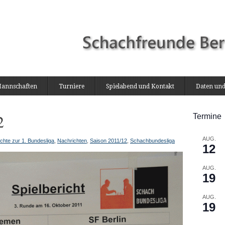
annschaften
Turniere
Spielabend und Kontakt
Daten und
2
Termine
AUG.
ichte zur 1. Bundesliga
,
Nachrichten
,
Saison 2011/12
,
Schachbundesliga
12
AUG.
19
AUG.
19