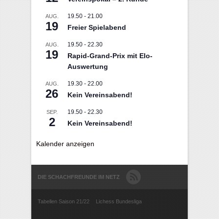
19.50
-
21.00
AUG.
19
Freier Spielabend
19.50
-
22.30
AUG.
19
Rapid-Grand-Prix mit Elo-
Auswertung
19.30
-
22.00
AUG.
26
Kein Vereinsabend!
19.50
-
22.30
SEP.
2
Kein Vereinsabend!
Kalender anzeigen
DIE SCHACHFREUNDE IM NETZ
Tabellen Saison 21/22
Lichess Bundesliga