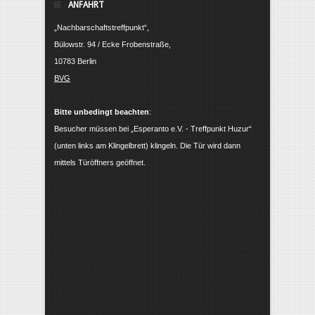
ANFAHRT
„Nachbarschaftstreffpunkt“,
Bülowstr. 94 / Ecke Frobenstraße,
10783 Berlin
BVG
Bitte unbedingt beachten
:
Besucher müssen bei „Esperanto e.V. - Treffpunkt Huzur“
(unten links am Klingelbrett) klingeln. Die Tür wird dann
mittels Türöffners geöffnet.