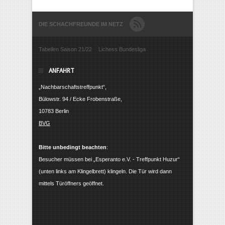
DIE SCHACHFREUNDE IM NETZ
Tabellen Saison 21/22
Lichess Bundesliga
ANFAHRT
„Nachbarschaftstreffpunkt“,
Bülowstr. 94 / Ecke Frobenstraße,
10783 Berlin
BVG
Bitte unbedingt beachten
:
Besucher müssen bei „Esperanto e.V. - Treffpunkt Huzur“
(unten links am Klingelbrett) klingeln. Die Tür wird dann
mittels Türöffners geöffnet.