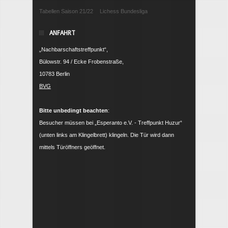
Tabellen Saison 21/22
Lichess Bundesliga
ANFAHRT
„Nachbarschaftstreffpunkt“,
Bülowstr. 94 / Ecke Frobenstraße,
10783 Berlin
BVG
Bitte unbedingt beachten
:
Besucher müssen bei „Esperanto e.V. - Treffpunkt Huzur“
(unten links am Klingelbrett) klingeln. Die Tür wird dann
mittels Türöffners geöffnet.