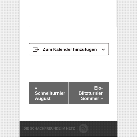
Zum Kalender hinzufügen
Veranstaltung-
«
Elo-
Navigation
Schnellturnier
Blitzturnier
August
Sommer
»
DIE SCHACHFREUNDE IM NETZ