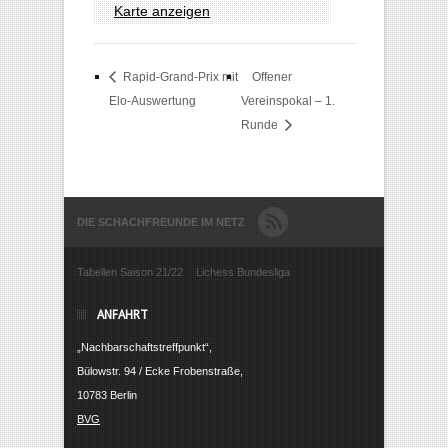
Karte anzeigen
Rapid-Grand-Prix mit
Offener
Elo-Auswertung
Vereinspokal – 1.
Runde
DIE SCHACHFREUNDE IM NETZ
Tabellen Saison 21/22
Lichess Bundesliga
ANFAHRT
„Nachbarschaftstreffpunkt“,
Bülowstr. 94 / Ecke Frobenstraße,
10783 Berlin
BVG