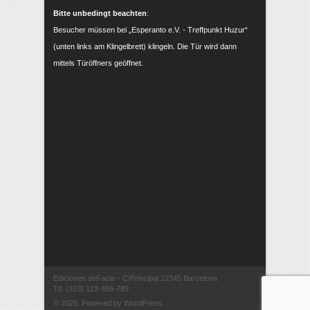
Bitte unbedingt beachten
:
Besucher müssen bei „Esperanto e.V. - Treffpunkt Huzur“
(unten links am Klingelbrett) klingeln. Die Tür wird dann
mittels Türöffners geöffnet.
Ediciones deFacto - C/Principal 12345 Barcelona
Tlf. (333) 123-456-789
© 2025. Powered by WordPress