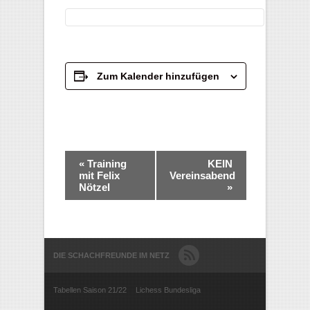
Zum Kalender hinzufügen
Veranstaltung-
«
Training
KEIN
Navigation
mit Felix
Vereinsabend
Nötzel
»
DIE SCHACHFREUNDE IM NETZ
Tabellen Saison 21/22
Lichess Bundesliga