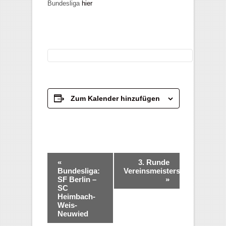
Bundesliga
hier
Zum Kalender hinzufügen
Veranstaltung-
«
3. Runde
Navigation
Bundesliga:
Vereinsmeisterschaft
SF Berlin –
»
SC
Heimbach-
Weis-
Neuwied