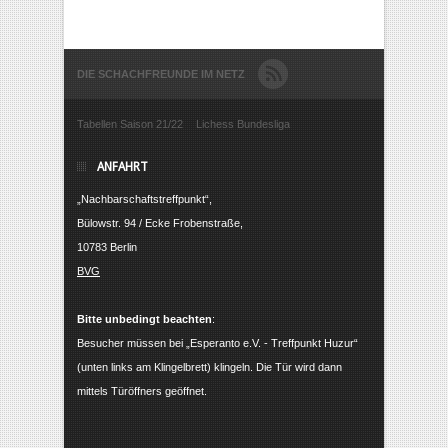
DIE SCHACHFREUNDE IM NETZ
Tabellen Saison 21/22
Lichess Bundesliga
ANFAHRT
„Nachbarschaftstreffpunkt“,
Bülowstr. 94 / Ecke Frobenstraße,
10783 Berlin
BVG
Bitte unbedingt beachten
:
Besucher müssen bei „Esperanto e.V. - Treffpunkt Huzur“
(unten links am Klingelbrett) klingeln. Die Tür wird dann
mittels Türöffners geöffnet.