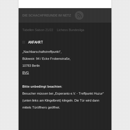
DIE SCHACHFREUNDE IM NETZ
Tabellen Saison 21/22
Lichess Bundesliga
ANFAHRT
„Nachbarschaftstreffpunkt“,
Bülowstr. 94 / Ecke Frobenstraße,
10783 Berlin
BVG
Bitte unbedingt beachten
:
Besucher müssen bei „Esperanto e.V. - Treffpunkt Huzur“
(unten links am Klingelbrett) klingeln. Die Tür wird dann
mittels Türöffners geöffnet.